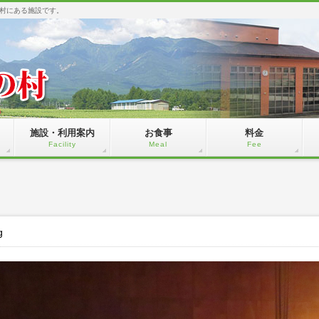
村にある施設です。
施設・利用案内
お食事
料金
Facility
Meal
Fee
g