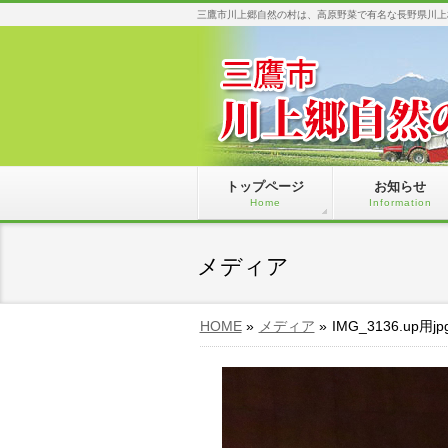
三鷹市川上郷自然の村は、高原野菜で有名な長野県川上
トップページ
お知らせ
Home
Information
メディア
HOME
»
メディア
»
IMG_3136.up用jp