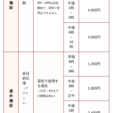
施
館
午後
6時～10時は自由
設
1時
解放で、貸切り使
4,000円
～
用はできません。
5時
午後
6時
～
4,000円
10
時
早朝
6時
1,200円
～
8時
多目
的広
貸切で使用す
午前
場
る場合
9時
1,800円
（グ
～
屋
（11月～4月まで
ラウ
正午
外
の期間は休止）
ン
施
ド）
設
午後
1時
2,400円