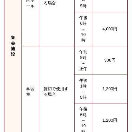
的ホ
～
る場合
ール
5時
午後
6時
～
4,000円
10
集
時
会
施
午前
設
9時
900円
～
正午
午後
1時
学習
貸切で使用す
1,200円
～
室
る場合
5時
午後
6時
～
1,200円
10
時