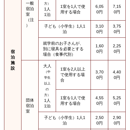
一般
方）
1室を1人で使
6,05
7,15
宿泊
1人
用する場合
0円
0円
室
1泊
（注
）
子ども（小学生）1人1
3,10
3,75
泊
0円
0円
就学前のお子さんが、
1,60
2,25
別に寝具を必要とする
0円
0円
宿
場合（食事代別）
泊
施
大人
設
1室を2人以上
3,70
4,40
（中
で使用する場
0円
0円
学生
合
以上
の
方）
1室を1人で使
4,55
5,25
団体
1人
用する場合
0円
0円
宿泊
1泊
室
子ども（小学生）1人1
2,50
2,90
泊
0円
0円