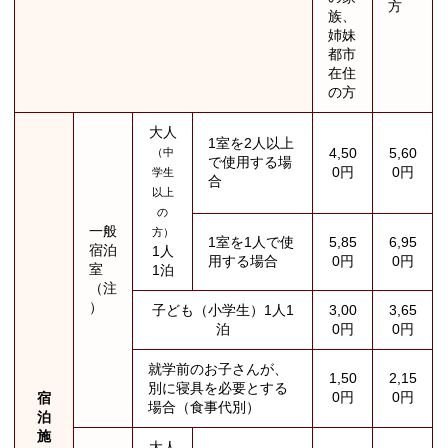
方
族、
姉妹
都市
在住
の方
大人
1室を2人以上
4,50
5,60
（中
で使用する場
0円
0円
学生
合
以上
の
一般
方）
1室を1人で使
5,85
6,95
宿泊
1人
用する場合
0円
0円
室
1泊
（注
）
子ども（小学生）1人1
3,00
3,65
泊
0円
0円
就学前のお子さんが、
1,50
2,15
別に寝具を必要とする
0円
0円
宿
場合（食事代別）
泊
施
大人