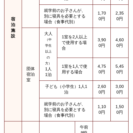
就学前のお子さんが、
1,70
2,35
別に寝具を必要とする
0円
0円
宿
場合（食事代別）
泊
施
大人
設
1室を2人以上
3,90
4,60
（中
で使用する場
0円
0円
学生
合
以上
の
方）
1室を1人で使
4,75
5,45
団体
1人
用する場合
0円
0円
宿泊
1泊
室
子ども（小学生）1人1
2,60
3,00
泊
0円
0円
就学前のお子さんが、
1,10
1,50
別に寝具を必要とする
0円
0円
場合（食事代別）
午前
9時