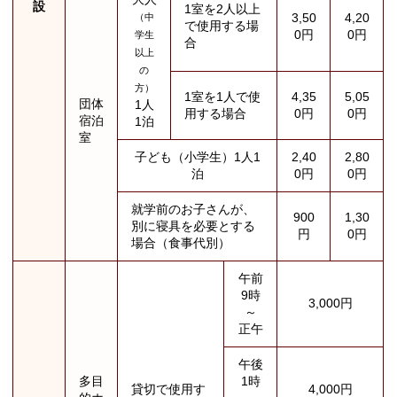
設
1室を2人以上
3,50
4,20
（中
で使用する場
0円
0円
学生
合
以上
の
方）
1室を1人で使
4,35
5,05
団体
1人
用する場合
0円
0円
宿泊
1泊
室
子ども（小学生）1人1
2,40
2,80
泊
0円
0円
就学前のお子さんが、
900
1,30
別に寝具を必要とする
円
0円
場合（食事代別）
午前
9時
3,000円
～
正午
午後
多目
1時
貸切で使用す
4,000円