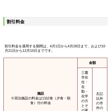
割引料金
割引料金を適用する期間は、4月1日から4月28日まで、および10
月21日から12月10日までです。
金額
三鷹
市在
住・
在
勤・
施設
左記
在学
※宿泊施設の料金は1泊2食（夕食・朝
以外
の方
食）付の料金
の市
とそ
外の
の家