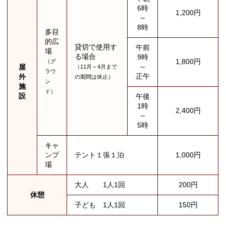
6時
1,200円
～
8時
多目
的広
貸切で使用す
午前
場
る場合
9時
1,800円
（グ
～
屋
（11月～4月まで
ラウ
正午
外
の期間は休止）
ン
施
ド）
設
午後
1時
2,400円
～
5時
キャ
ンプ
テント１張１泊
1,000円
場
大人 1人1回
200円
休憩
子ども 1人1回
150円