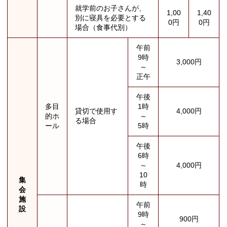
就学前のお子さんが、
1,00
1,40
別に寝具を必要とする
0円
0円
場合（食事代別）
午前
9時
3,000円
～
正午
午後
多目
1時
貸切で使用す
4,000円
的ホ
～
る場合
ール
5時
午後
6時
～
4,000円
10
集
時
会
施
午前
設
9時
900円
～