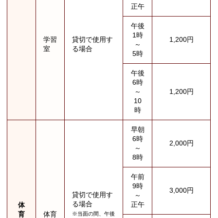
正午
午後
1時
学習
貸切で使用す
1,200円
～
室
る場合
5時
午後
6時
～
1,200円
10
時
早朝
6時
2,000円
～
8時
午前
9時
3,000円
貸切で使用す
～
る場合
正午
体
育
体育
※当面の間、午後