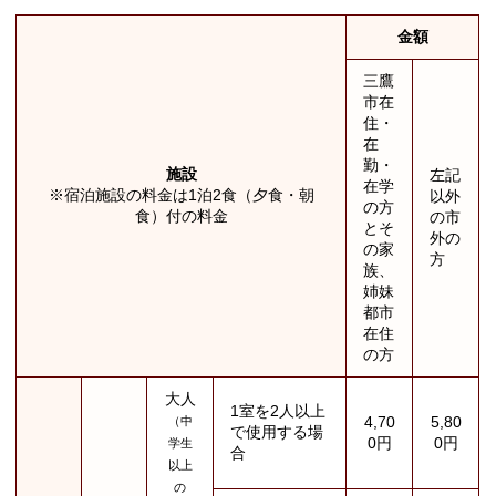
金額
三鷹
市在
住・
在
勤・
施設
左記
在学
※宿泊施設の料金は1泊2食（夕食・朝
以外
の方
食）付の料金
の市
とそ
外の
の家
方
族、
姉妹
都市
在住
の方
大人
1室を2人以上
4,70
5,80
（中
で使用する場
0円
0円
学生
合
以上
の