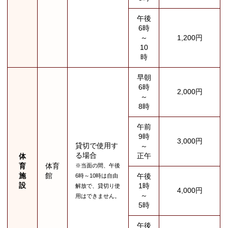
午後
6時
～
1,200円
10
時
早朝
6時
2,000円
～
8時
午前
9時
3,000円
貸切で使用す
～
る場合
正午
体
育
体育
※当面の間、午後
施
館
午後
6時～10時は自由
設
1時
解放で、貸切り使
4,000円
～
用はできません。
5時
午後