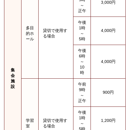
3,000円
～
正午
午後
多目
1時
貸切で使用す
4,000円
的ホ
～
る場合
ール
5時
午後
6時
～
4,000円
10
集
時
会
施
午前
設
9時
900円
～
正午
午後
1時
学習
貸切で使用す
1,200円
～
室
る場合
5時