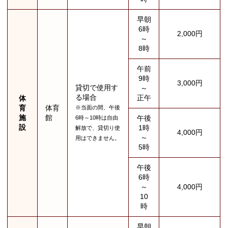
早朝
6時
2,000円
～
8時
午前
9時
3,000円
貸切で使用す
～
る場合
正午
体
育
体育
※当面の間、午後
施
館
午後
6時～10時は自由
設
1時
解放で、貸切り使
4,000円
～
用はできません。
5時
午後
6時
～
4,000円
10
時
早朝