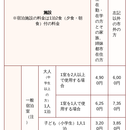
在
勤・
施設
左記
在学
※宿泊施設の料金は1泊2食（夕食・朝
以外
の方
食）付の料金
の市
とそ
外の
の家
方
族、
姉妹
都市
在住
の方
大人
1室を2人以上
4,90
6,00
（中
で使用する場
0円
0円
学生
合
以上
の
一般
方）
1室を1人で使
6,25
7,35
宿泊
1人
用する場合
0円
0円
室
1泊
（注
）
子ども（小学生）1人1
3,20
3,85
泊
0円
0円