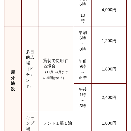
6時
～
4,000円
10
時
早朝
6時
1,200円
～
8時
多目
的広
貸切で使用す
午前
場
る場合
9時
1,800円
（グ
～
屋
（11月～4月まで
ラウ
正午
外
の期間は休止）
ン
施
ド）
設
午後
1時
2,400円
～
5時
キャ
ンプ
テント１張１泊
1,000円
場