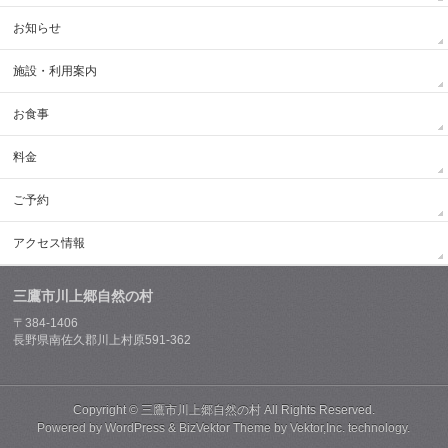
お知らせ
施設・利用案内
お食事
料金
ご予約
アクセス情報
三鷹市川上郷自然の村
〒384-1406
長野県南佐久郡川上村原591-362
Copyright ©
三鷹市川上郷自然の村
All Rights Reserved.
Powered by
WordPress
&
BizVektor Theme
by
Vektor,Inc.
technology.