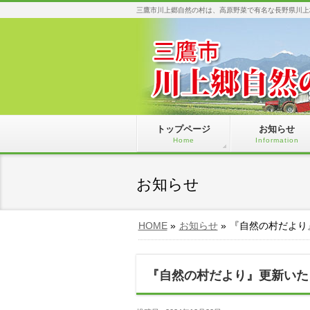
三鷹市川上郷自然の村は、高原野菜で有名な長野県川上
トップページ
お知らせ
Home
Information
お知らせ
HOME
»
お知らせ
»
『自然の村だより
『自然の村だより』更新いた