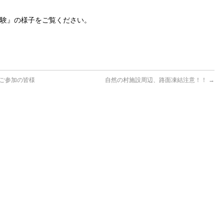
体験』の様子をご覧ください。
ンご参加の皆様
自然の村施設周辺、路面凍結注意！！
→