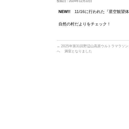
投稿日 : 2024年12月22日
NEW!!
11/16に行われた『星空観望
自然の村だよりをチェック！
←
2025年第31回野辺山高原ウルトラマラソ
へ 満室となりました